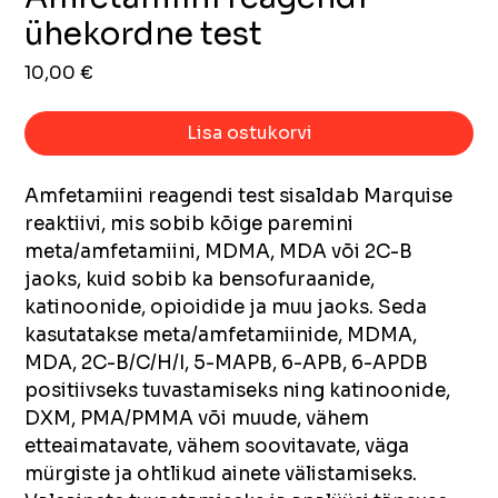
ühekordne test
Price
10,00 €
Lisa ostukorvi
Amfetamiini reagendi test sisaldab Marquise 
reaktiivi, mis sobib kõige paremini 
meta/amfetamiini, MDMA, MDA või 2C-B 
jaoks, kuid sobib ka bensofuraanide, 
katinoonide, opioidide ja muu jaoks. Seda 
kasutatakse meta/amfetamiinide, MDMA, 
MDA, 2C-B/C/H/I, 5-MAPB, 6-APB, 6-APDB 
positiivseks tuvastamiseks ning katinoonide, 
DXM, PMA/PMMA või muude, vähem 
etteaimatavate, vähem soovitavate, väga 
mürgiste ja ohtlikud ainete välistamiseks. 