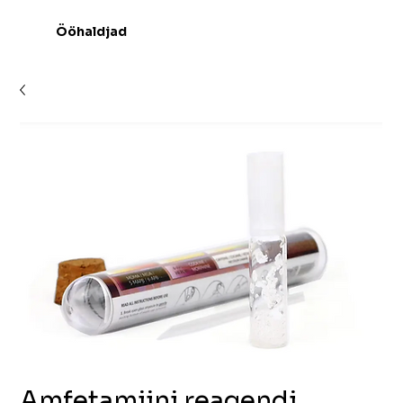
Ööhaldjad
Amfetamiini reagendi