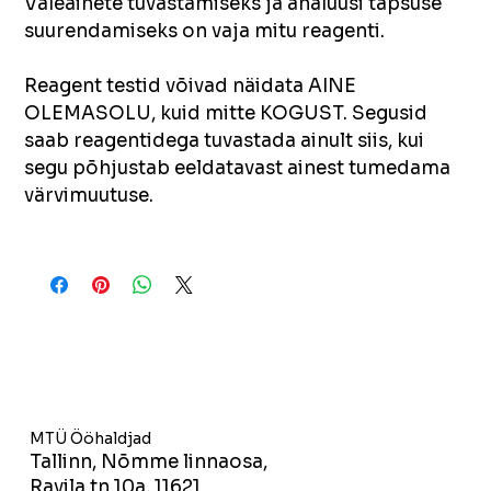
Valeainete tuvastamiseks ja analüüsi täpsuse 
suurendamiseks on vaja mitu reagenti.
Reagent testid võivad näidata AINE 
OLEMASOLU, kuid mitte KOGUST. Segusid 
saab reagentidega tuvastada ainult siis, kui 
segu põhjustab eeldatavast ainest tumedama 
värvimuutuse.
MTÜ Ööhaldjad
Tallinn, Nõmme linnaosa,
Ravila tn 10a, 11621